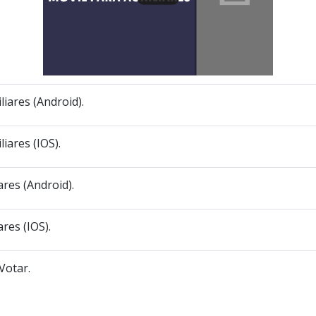
liares (Android).
liares (IOS).
ares (Android).
res (IOS).
Votar.